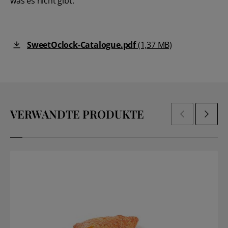
was es nicht gibt.
SweetOclock-Catalogue.pdf
(1,37 MB)
VERWANDTE PRODUKTE
ZURÜCK
NÄCHSTE