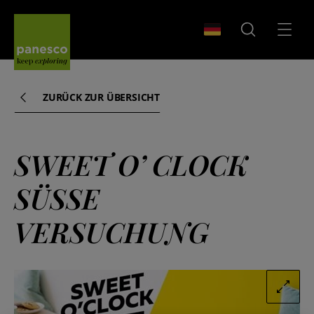
Panesco Food
WÄHLEN SIE IHR LA
SUCHEN
MENÜ
ZURÜCK ZUR ÜBERSICHT
SWEET O’ CLOCK
SÜSSE
VERSUCHUNG
ZOOM