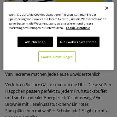
Wenn Sie auf „Alle Cookies akzeptieren“ klicken, stimmen Sie der
Speicherung von Cookies auf Ihrem Gerät zu, um die Websitenavigation
zu verbessern, die Websitenutzung zu analysieren und unsere
Marketingbemühungen zu unterstützen.
Cookie-Richtlinie
Alle ablehnen
Alle Cookies akzeptieren
Vom Frühstücksbuffet bis zur Zwischenmahlzeit - süße
Cookie-Einstellungen
Köstlichkeiten wie unser Double Chocolate Chip Cookie
oder unsere eleganten Blätterteig-Sticks mit
Vanillecreme machen jede Pause unwiderstehlich.
Verführen Sie Ihre Gäste rund um die Uhr. Diese süßen
Häppchen passen perfekt zu jedem Frühstücksbuffet
und sind ein idealer Energiekick für unterwegs! Ein
Brownie mit Haselnussstückchen? Ein rotes
Samtplätzchen mit weißer Schokolade? Es gibt nichts,