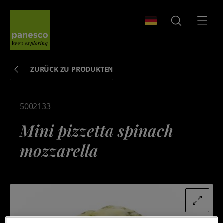
Panesco Food
WÄHLEN SIE IHR LA
SUCHEN
MENÜ
ZURÜCK ZU PRODUKTEN
5002133
Mini pizzetta spinach
mozzarella
PANESCO.