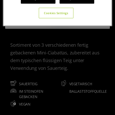
Cookies Settings
Sortiment von 3 verschiedenen fertig
gebackenen Mini-Ciabattas, zubereitet aus
dem typischen flüssigen Teig unter
Verwendung von Sauerteig.
SAUERTEIG
VEGETARISCH
IM STEINOFEN
BALLASTSTOFFQUELLE
GEBACKEN
VEGAN